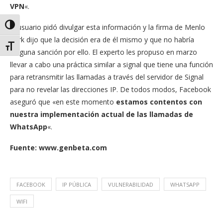
VPN
«.
Alternar alto contraste
El usuario pidó divulgar esta información y la firma de Menlo
Park dijo que la decisión era de él mismo y que no habría
Alternar tamaño de letra
ninguna sanción por ello. El experto les propuso en marzo
llevar a cabo una práctica similar a signal que tiene una función
para retransmitir las llamadas a través del servidor de Signal
para no revelar las direcciones IP. De todos modos, Facebook
aseguró que «en este momento
estamos contentos con
nuestra implementación actual de las llamadas de
WhatsApp
«.
Fuente: www.genbeta.com
FACEBOOK
IP PÚBLICA
VULNERABILIDAD
WHATSAPP
WIFI