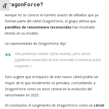
DragonForce?
Alternar tamaño de letra
Aunque no se conoce el número exacto de afiliados que ya
forman parte del cártel DragonForce, el grupo afirma que
pandillas de ransomware reconocidas
han mostrado
interés en su modelo.
Un representante de DragonForce dijo:
«No podemos revelar cifras exactas, pero varios
jugadores conocidos se han acercado a nosotros para
cooperar.»
Esto sugiere que el impacto de este nuevo cártel podría ser
mayor de lo que inicialmente se pensaba, consolidando a
DragonForce como un actor central en la evolución del
ransomware en 2025.
En conclusión, el surgimiento de DragonForce como un
cártel