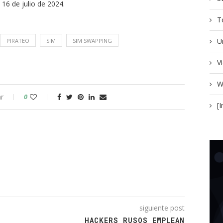
16 de julio de 2024.
T
U
PIRATEO
SIM
SIM SWAPPING
V
W
r
0
[
siguiente post
HACKERS RUSOS EMPLEAN