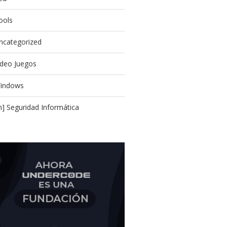
ools
ncategorized
ideo Juegos
indows
In] Seguridad Informática