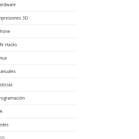
ardware
mpresiones 3D
Phone
ife Hacks
inux
anuales
oticias
rogramación
A
edes
EO