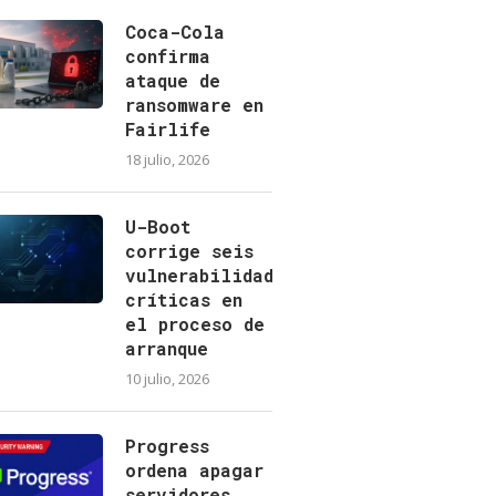
Coca-Cola
confirma
ataque de
ransomware en
Fairlife
18 julio, 2026
U-Boot
corrige seis
vulnerabilidades
críticas en
el proceso de
arranque
10 julio, 2026
Progress
ordena apagar
servidores