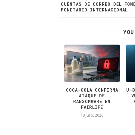
CUENTAS DE CORREO DEL FON
MONETARIO INTERNACIONAL
YOU
NUEVO MALWARE
COCA-COLA CONFIRMA
U-B
CLIPPER ROBA
ATAQUE DE
V
CRIPTOMONEDAS VÍA
RANSOMWARE EN
USB
FAIRLIFE
18 junio, 2026
18 julio, 2026