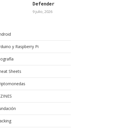
Defender
9 julio, 2026
ndroid
rduino y Raspberry Pi
iografía
heat Sheets
riptomonedas
-ZINES
undación
acking