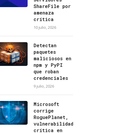
ShareFile por
amenaza
crítica
10 julio, 2026
Detectan
paquetes
maliciosos en
npm y PyPI
que roban
credenciales
9 julio, 2026
Microsoft
corrige
RoguePlanet,
vulnerabilidad
crítica en