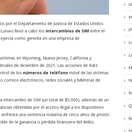
H
I
os por el Departamento de Justicia de Estados Unidos
i
Luna») llevó a cabo los
intercambios de SIM
entre el
s ejercía como gerente en una empresa de
L
L
víctimas en Wyoming, Nueva Jersey, California y
ciales de diciembre de 2021. Las acciones de Katz
M
ntrol de los
números de teléfono
móvil de las víctimas
 correos electrónicos, redes sociales y billeteras de
N
P
da intercambio de SIM (un total de $5,000), además de un
Q
ncias obtenidas por el acceso ilegal a los dispositivos
z enfrenta una sentencia máxima de cinco años de prisión
R
ble de la ganancia o pérdida financiera del delito.
S