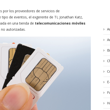
 por los proveedores de servicios de
 tipo de eventos, el exgerente de TI, Jonathan Katz,
giada en una tienda de
telecomunicaciones
móviles
A
 no autorizadas.
A
B
C
C
E
F
H