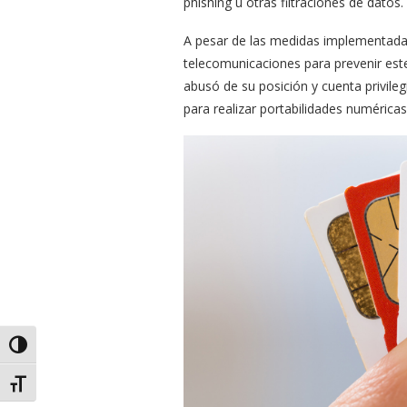
phishing u otras filtraciones de datos.
A pesar de las medidas implementadas
telecomunicaciones para prevenir este
abusó de su posición y cuenta privile
para realizar portabilidades numéricas
Alternar alto contraste
Alternar tamaño de letra